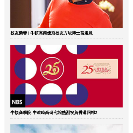
校友榮譽 | 牛頓高商優秀校友方峻博士當選意
牛頓商學院-中歐時尚研究院熱烈祝賀香港回歸2