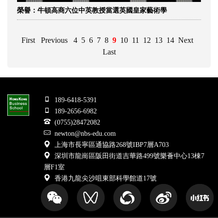
榮譽：牛頓高商六位中英教授當選英國皇家藝術學
First
Previous
4
5
6
7
8
9
10
11
12
13
14
Next
Last
189-6418-5391
189-2656-6982
(0755)28472082
newton@nbs-edu.com
上海市長寧區通協路268號IBP7層A703
深圳市龍崗區阪田街道吉華路499號樂薈中心13棟7
層F1室
香港九龍尖沙咀東部科學館道17號