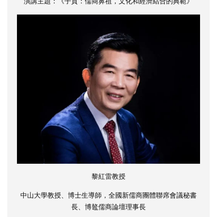
演講主題：《子貢：儒商鼻祖，文化和經濟結合的典範》
黎紅雷教授
中山大學教授、博士生導師，全國新儒商團體聯席會議秘書
長、博鼇儒商論壇理事長