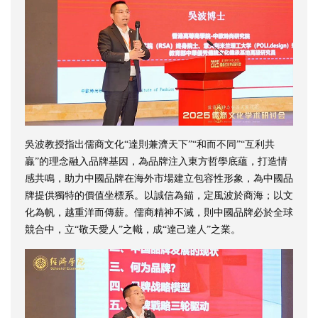
吳波教授指出儒商文化“達則兼濟天下”“和而不同”“互利共
贏”的理念融入品牌基因，為品牌注入東方哲學底蘊，打造情
感共鳴，助力中國品牌在海外市場建立包容性形象，為中國品
牌提供獨特的價值坐標系。以誠信為錨，定風波於商海；以文
化為帆，越重洋而傳薪。儒商精神不滅，則中國品牌必於全球
競合中，立“敬天愛人”之幟，成“達己達人”之業。