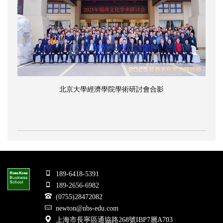
北京大學經濟學院學術研討會合影
189-6418-5391
189-2656-6982
(0755)28472082
newton@nbs-edu.com
上海市長寧區通協路268號IBP7層A703