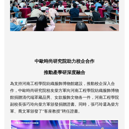
中歐時尚研究院助力校企合作
推動產學研深度融合
為支持河南工程學院紡織服飾博物館建設，推動校企深入合
作，中歐時尚研究院校友柴方軍向河南工程學院紡織服飾博物
館捐贈清代端罩藏品男、女款服飾文物各一件，河南工程學院
副校長張巧玲向柴方軍頒發捐贈證書。同時，張巧玲還為柴方
軍、喬文軍頒發了“客座教授”聘任證書。