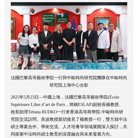
法國巴黎高等藝術學院一行與中歐時尚研究院團隊在中歐時尚
研究院上海中心合影
2025年5月23日—中國上海，法國巴黎高等藝術學院(École
Supérieure Libre d’art de Paris，簡稱ESLAP)副校長楊教授、
校長助理Tetiana RUDKO一行來香港高等商學院-中歐時尚研
究院交流訪問。吳波教授親切接見了楊教授一行，雙方就中法
碩士專案合作、學術交流、人才培養等領域展開深入探討，共
同探索中法時尚碩士教育的深度融合與未來發展方向。