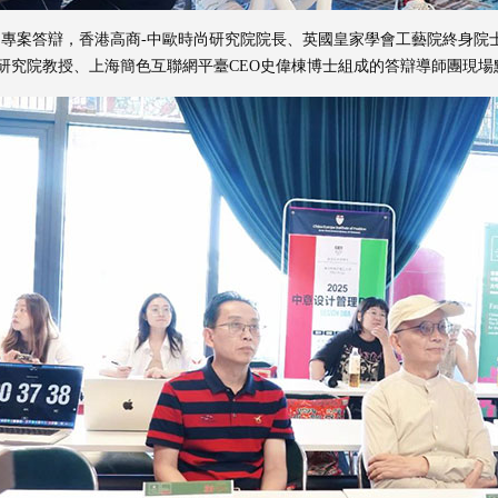
開專案答辯，香港高商-中歐時尚研究院院長、英國皇家學會工藝院終身院士FR
研究院教授、上海簡色互聯網平臺CEO史偉棟博士組成的答辯導師團現場