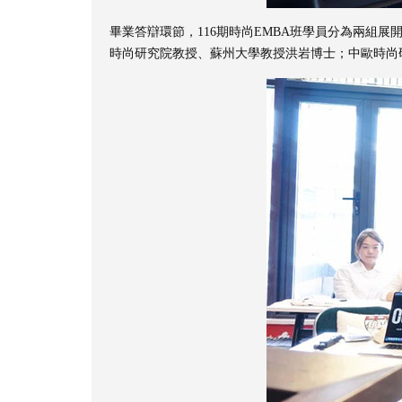
畢業答辯環節，116期時尚EMBA班學員分為兩組展
時尚研究院教授、蘇州大學教授洪岩博士；中歐時尚