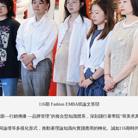
116期 Fashion EMBA班論文答辯
新—行銷傳播 —品牌管理”的複合型知識體系，深刻踐行著學院“尋美求
論壇等多樣化形式，推動著理論知識向實踐應用的轉化。誠如116期時尚