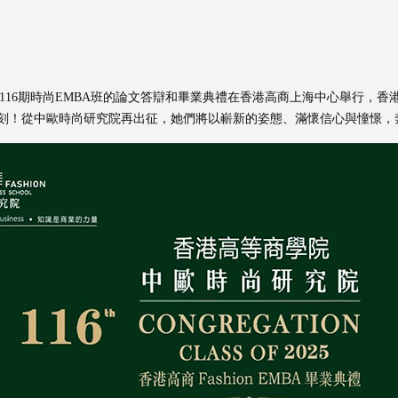
院116期時尚EMBA班的論文答辯和畢業典禮在香港高商上海中心舉行，
刻！從中歐時尚研究院再出征，她們將以嶄新的姿態、滿懷信心與憧憬，