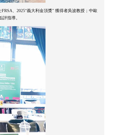
SA、2025“義大利金頂獎” 獲得者吳波教授；中歐
點評指導。